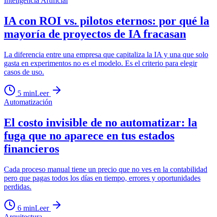
Inteligencia Artificial
IA con ROI vs. pilotos eternos: por qué la
mayoría de proyectos de IA fracasan
La diferencia entre una empresa que capitaliza la IA y una que solo
gasta en experimentos no es el modelo. Es el criterio para elegir
casos de uso.
5
min
Leer
Automatización
El costo invisible de no automatizar: la
fuga que no aparece en tus estados
financieros
Cada proceso manual tiene un precio que no ves en la contabilidad
pero que pagas todos los días en tiempo, errores y oportunidades
perdidas.
6
min
Leer
Arquitectura