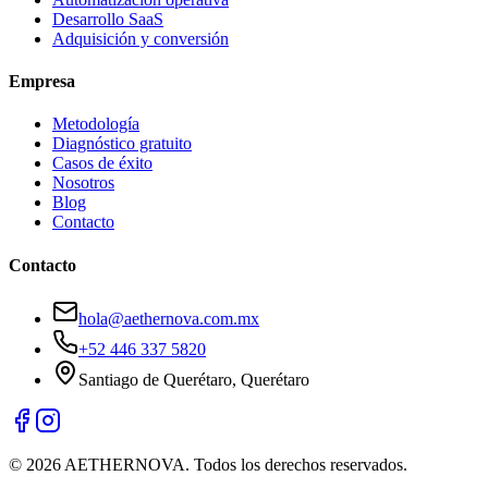
Desarrollo SaaS
Adquisición y conversión
Empresa
Metodología
Diagnóstico gratuito
Casos de éxito
Nosotros
Blog
Contacto
Contacto
hola@aethernova.com.mx
+52 446 337 5820
Santiago de Querétaro
,
Querétaro
©
2026
AETHERNOVA
. Todos los derechos reservados.